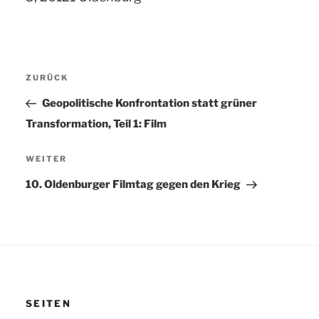
Beitragsnavigation
ZURÜCK
Vorheriger
Beitrag
Geopolitische Konfrontation statt grüner
Transformation, Teil 1: Film
WEITER
Nächster
Beitrag
10. Oldenburger Filmtag gegen den Krieg
SEITEN